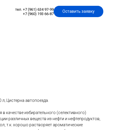
тел. +7 (961) 634 97-99
Оставить заявку
+7 (960) 193 66-87
0 л; Цистерна автопоезда.
 в качестве избирательного (селективного)
ции различных веществ из нефти и нефтепродуктов,
зол, т.к. хорошо растворяет ароматические