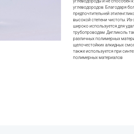
углеводороды и не способен 
углеводородов. Благодаря бо
предпочтительней этиленглико
высокой степени чистоты. Из
широко используется для уда
трубопроводам. Дигликоль так
различных полимерных матер
щелочестойких алкидных смол
также используется при синт
полимерных материалов