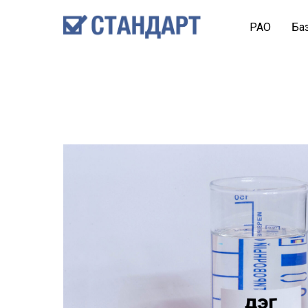
PAO
Ба