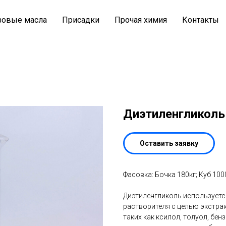
зовые масла
Присадки
Прочая химия
Контакты
Диэтиленгликоль
Оставить заявку
Фасовка: Бочка 180кг; Куб 100
Диэтиленгликоль используется
растворителя с целью экстрак
таких как ксилол, толуол, бен