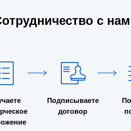
Сотрудничество с нам
учаете
Подписываете
По
рческое
договор
п
ложение