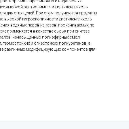
к растворению парафиновых и нафтеновых
лее высокой растворимости диэтиленгликоль
ля для этих целей. При этом получаются продукты
-за высокой гигроскопичности диэтиленгликоль
ления водяных паров из газов, прокачиваемых по
же применяется в качестве сырья при синтезе
иалов: ненасыщенных полиэфирных смол,
, термостойких и огнестойких полиуретанов, а
езе различных модифицирующих компонентов для