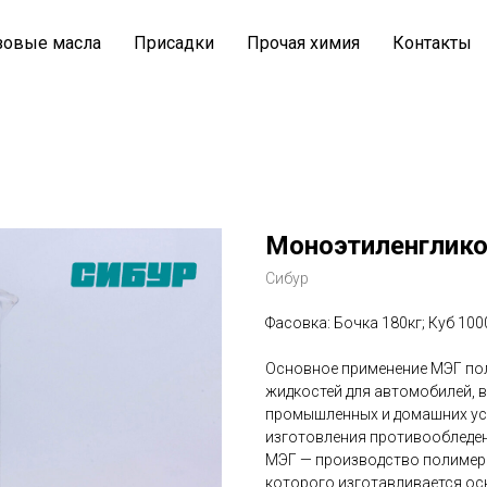
зовые масла
Присадки
Прочая химия
Контакты
Моноэтиленглико
Сибур
Фасовка: Бочка 180кг; Куб 100
Основное применение МЭГ по
жидкостей для автомобилей, в
промышленных и домашних уст
изготовления противообледен
МЭГ — производство полимеро
которого изготавливается ос