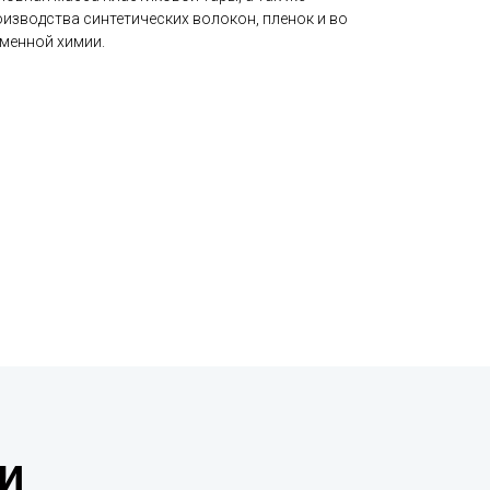
изводства синтетических волокон, пленок и во
еменной химии.
и