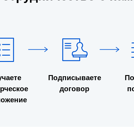
учаете
Подписываете
По
рческое
договор
п
ложение