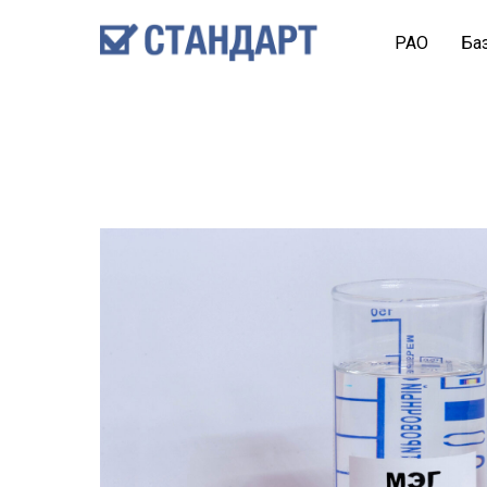
PAO
Ба