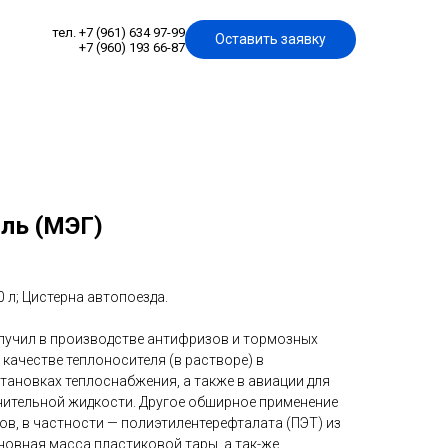
тел. +7 (961) 634 97-99
Оставить заявку
+7 (960) 193 66-87
ль (МЭГ)
0 л; Цистерна автопоезда.
лучил в производстве антифризов и тормозных
 качестве теплоносителя (в растворе) в
ановках теплоснабжения, а также в авиации для
ительной жидкости. Другое обширное применение
в, в частности — полиэтилентерефталата (ПЭТ) из
новная масса пластиковой тары, а так-же